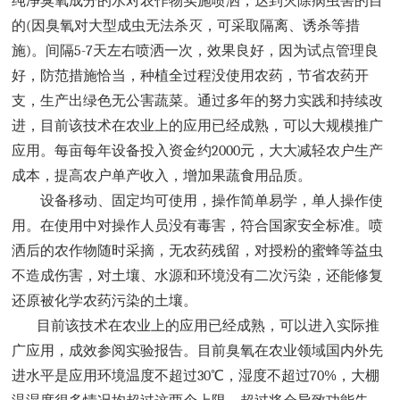
纯净
臭氧成分的水对农作物实施喷洒，达到灭除病虫害的目
的
(
因臭氧对大型成虫无法杀灭，可采取隔离、诱杀等措
施
)
。间隔
5-7
天左右喷洒一次，效果良好，
因为试点管理良
好，防范措施恰当，种植全过程没使用农药，节省农药开
支，生产出绿色无公害蔬菜。通过多年的努力实践和持续改
进，目前该技术在农业上的应用已经成熟，可以大规模推广
应用。
每亩每年设备投入资金约
2000
元
，大大减轻农户生产
成本，提高农户单产收入，增加果蔬食用品质。
设备移动、固定均可使用，操作简单易学，单人操作使
用。在使用中对操作人员没有毒害，符合国家安全标准。喷
洒后的农作物随时采摘，无农药残留，对授粉的蜜蜂等益虫
不造成伤害，对土壤、水源和环境没有二次污染，还能修复
还原被化学农药污染的土壤。
目前该技术在农业上的应用已经成熟，可以进入实际推
广应用
，成效参阅实验报告。目前臭氧在农业领域国内外先
进水平是应用环境温度不超过
30
℃，湿度不超过
70%
，大棚