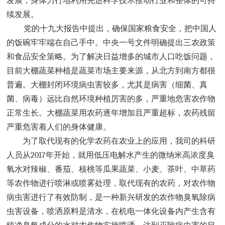
发展，身体力行地利用先进科学技术推动行业和整体的可持
续发展。
党的十九大报告中提出，确保国家粮食安全，把中国人
的饭碗牢牢端在自己手中。中央一号文件明确提出三农政策
和食品安全策略。为了解决日益增多的城市人口吃饭问题，
目前大棚蔬菜种植是蔬菜市场主要来源，从北方到南方都很
普遍。大棚封闭环境病虫害较多，尤其是病害（细菌、真
菌、病毒）远比自然环境种植厉害的多，严重地危害农作物
正常生长。大棚蔬菜用农药逐年增加且严重超标，农药残留
严重危害着人们的身体健康。
为了取代现有的化学农药在农业上的应用，我司的科研
人员从
2017
年开始，就用低压电解水产生的微纳米高浓度臭
氧水
对辣椒、番茄、核桃等瓜果蔬菜、小麦、茶叶、中草药
等农作物进行喷淋或喷雾处理，取代现有的农药，对农作物
病虫害进行了有效防制，是一种新兴研发的农作物臭氧除病
虫害设备，喷洒原料是清水，在机电一体化设备内产生含有